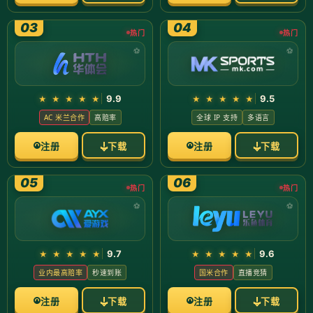
03
04
热门
热门
9.9
9.5
★ ★ ★ ★ ★
★ ★ ★ ★ ★
AC 米兰合作
高赔率
全球 IP 支持
多语言
注册
下载
注册
下载
05
06
热门
热门
9.7
9.6
★ ★ ★ ★ ★
★ ★ ★ ★ ★
业内最高赔率
秒速到账
国米合作
直播竞猜
注册
下载
注册
下载